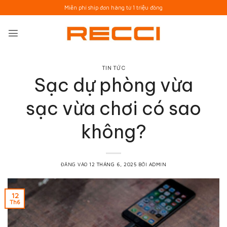
Bỏ
Miễn phí ship đơn hàng từ 1 triệu đồng
qua
nội
dung
TIN TỨC
Sạc dự phòng vừa
sạc vừa chơi có sao
không?
ĐĂNG VÀO
12 THÁNG 6, 2025
BỞI
ADMIN
12
Th6