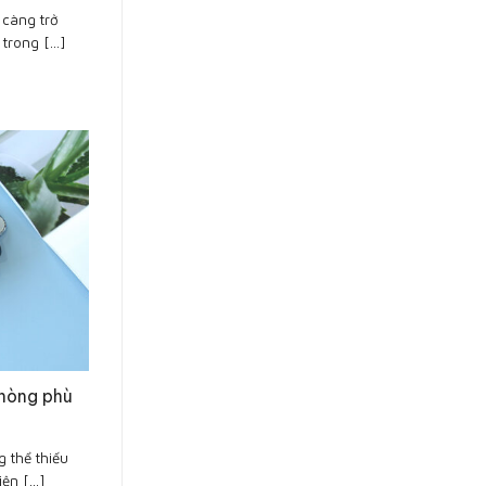
 càng trở
trong [...]
phòng phù
 thể thiếu
n [...]