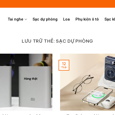
Tai nghe
Sạc dự phòng
Loa
Phụ kiện ô tô
Sạc 
LƯU TRỮ THẺ:
SẠC DỰ PHÒNG
12
Th9