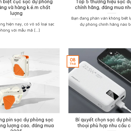
 biệt cục sạc dự phòng
Top 5 thương hiệu sạc d
ãng và hàng k.é.m chất
chính hãng, đáng mua n
lượng
Bạn đang phân vân không biết l
ờng hiện nay, có vô số loại sạc
dự phòng chính hãng nào bền
phòng với mẫu mã [...]
08
Th9
ng pin sạc dự phòng sạc
Bí quyết chọn sạc dự ph
ung lượng cao, đáng mua
thoại phù hợp nhu cầu 