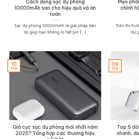
Cách dùng sạc dự phòng
Mẹo phân
10000mAh sao cho hiệu quả và an
chính h
toàn
Sạc dự phòng 10000mAh là giải pháp tiện
Trên thị trư
lợi giúp bạn không lo hết pin [...]
dự 
10
09
Th9
Th9
Giá cục sạc dự phòng mới nhất năm
Top 5 dò
2025? Tổng hợp các thương hiệu
nhanh, d