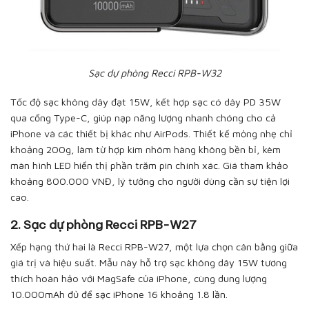
Sạc dự phòng Recci RPB-W32
Tốc độ sạc không dây đạt 15W, kết hợp sạc có dây PD 35W
qua cổng Type-C, giúp nạp năng lượng nhanh chóng cho cả
iPhone và các thiết bị khác như AirPods. Thiết kế mỏng nhẹ chỉ
khoảng 200g, làm từ hợp kim nhôm hàng không bền bỉ, kèm
màn hình LED hiển thị phần trăm pin chính xác. Giá tham khảo
khoảng 800.000 VNĐ, lý tưởng cho người dùng cần sự tiện lợi
cao.
2. Sạc dự phòng Recci RPB-W27
Xếp hạng thứ hai là Recci RPB-W27, một lựa chọn cân bằng giữa
giá trị và hiệu suất. Mẫu này hỗ trợ sạc không dây 15W tương
thích hoàn hảo với MagSafe của iPhone, cùng dung lượng
10.000mAh đủ để sạc iPhone 16 khoảng 1.8 lần.