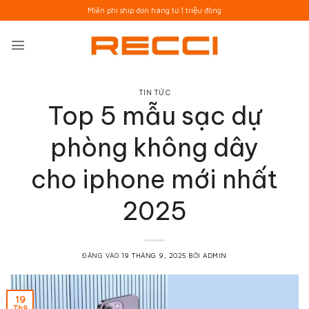
Bỏ
Miễn phí ship đơn hàng từ 1 triệu đồng
qua
nội
dung
TIN TỨC
Top 5 mẫu sạc dự
phòng không dây
cho iphone mới nhất
2025
ĐĂNG VÀO
19 THÁNG 9, 2025
BỞI
ADMIN
19
Th9