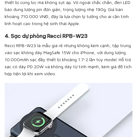
thiết bị cùng lúc mà không sụt áp. Vỏ ngoài chắc chắn, đèn LED
báo dung lượng pin đơn giản, trọng lượng nhẹ 190g. Giá bán
khoảng 710.000 VNĐ, đây là lựa chọn lý tưởng cho ai cần tính
linh hoạt cao trong hệ sinh thái Apple.
4. Sạc dự phòng Recci RPB-W23
Recci RPB-W23 là mẫu giá rẻ nhưng không kém cạnh, tập trung
vào sạc không dây MagSafe 15W cho iPhone, với dung lượng
10.000mAh sạc đầy thiết bị khoảng 1.7-2 lần tùy model. Hỗ trợ
sạc có dây PD 20W và không dây từ tính mạnh, kèm giá đỡ tích
hợp tiện lợi khi xem video.