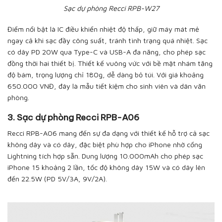
Sạc dự phòng Recci RPB-W27
Điểm nổi bật là IC điều khiển nhiệt độ thấp, giữ máy mát mẻ
ngay cả khi sạc đầy công suất, tránh tình trạng quá nhiệt. Sạc
có dây PD 20W qua Type-C và USB-A đa năng, cho phép sạc
đồng thời hai thiết bị. Thiết kế vuông vức với bề mặt nhám tăng
độ bám, trọng lượng chỉ 180g, dễ dàng bỏ túi. Với giá khoảng
650.000 VNĐ, đây là mẫu tiết kiệm cho sinh viên và dân văn
phòng.
3. Sạc dự phòng Recci RPB-A06
Recci RPB-A06 mang đến sự đa dạng với thiết kế hỗ trợ cả sạc
không dây và có dây, đặc biệt phù hợp cho iPhone nhờ cổng
Lightning tích hợp sẵn. Dung lượng 10.000mAh cho phép sạc
iPhone 15 khoảng 2 lần, tốc độ không dây 15W và có dây lên
đến 22.5W (PD 5V/3A, 9V/2A).