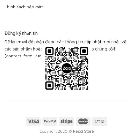
Chính sách bảo mật
Đăng ký nhận tin
Để lại email để nhận được các thông tin cập nhật mới nhất về
các sản phẩm hoặc bộ sưu tập sản phẩm của chúng tôi!!
[contact-form-7 id="115"]
Visa
PayPal
Stripe
MasterCard
Cash
On
Copyright 2020 ©
Recci Store
Delivery