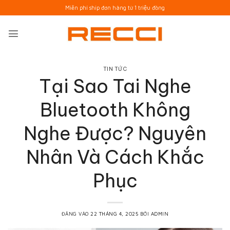
Bỏ
Miễn phí ship đơn hàng từ 1 triệu đồng
qua
nội
dung
TIN TỨC
Tại Sao Tai Nghe
Bluetooth Không
Nghe Được? Nguyên
Nhân Và Cách Khắc
Phục
ĐĂNG VÀO
22 THÁNG 4, 2025
BỞI
ADMIN