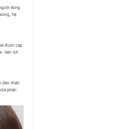
 người dùng
 xong, hệ
hưa được cập
, tiện ích
 đến thiết
giữa phần