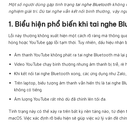
Một số người dùng gặp tình trạng
tai nghe Bluetooth
không n
nghiệm giải trí. Dù tai nghe vẫn kết nối bình thường, vậy n
1. Biểu hiện phổ biến khi tai nghe
Lỗi này thường không xuất hiện một cách rõ ràng mà thông qua 
hỏng hoặc YouTube gặp lỗi tạm thời. Tuy nhiên, dấu hiệu nhận 
Âm thanh YouTube không phát ra tai nghe Bluetooth mà lại ph
Video YouTube chạy bình thường nhưng âm thanh bị trễ, rè 
Khi kết nối tai nghe Bluetooth xong, các ứng dụng như Zalo,
Trên laptop, biểu tượng âm thanh vẫn hiển thị là tai nghe B
không có tiếng.
Âm lượng YouTube rất nhỏ dù đã chỉnh lên tối đa.
Tình trạng này có thể xảy ra trên bất kỳ nền tảng nào, từ điệ
macOS. Việc xác định rõ biểu hiện sẽ giúp việc xử lý vấn đề chí