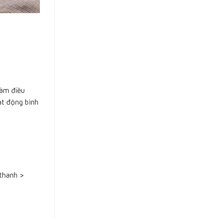
làm điều
ạt động bình
 thanh >