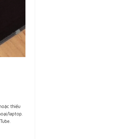
hoặc thiếu
hoại/laptop.
uTube.