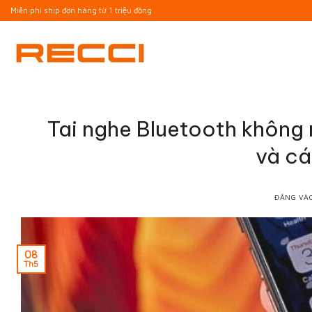
Bỏ
Miễn phí ship đơn hàng từ 1 triệu đồng
qua
nội
dung
Tai nghe Bluetooth không
và cá
ĐĂNG V
08
Th5