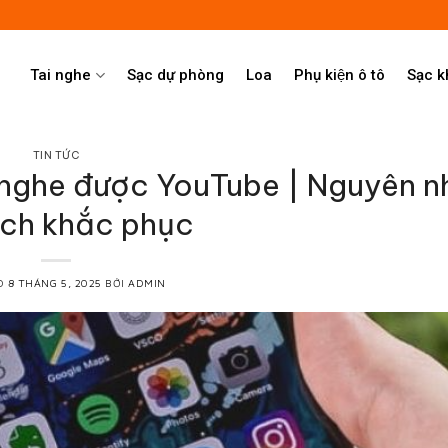
Tai nghe
Sạc dự phòng
Loa
Phụ kiện ô tô
Sạc 
TIN TỨC
 nghe được YouTube | Nguyên n
ch khắc phục
ÀO
8 THÁNG 5, 2025
BỞI
ADMIN