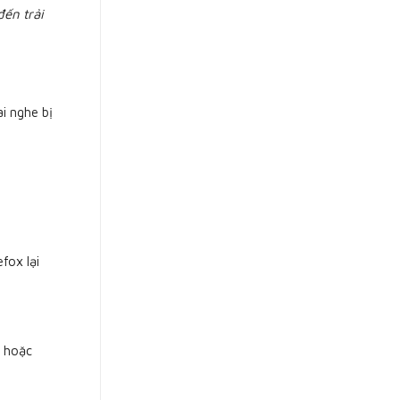
ến trải
i nghe bị
fox lại
s hoặc