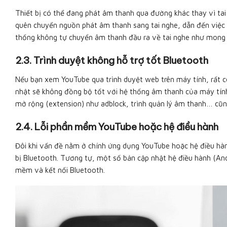
Thiết bị có thể đang phát âm thanh qua đường khác thay vì tai 
quên chuyển nguồn phát âm thanh sang tai nghe, dẫn đến việc âm
thống không tự chuyển âm thanh đầu ra về tai nghe như mong
2.3. Trình duyệt không hỗ trợ tốt Bluetooth
Nếu bạn xem YouTube qua trình duyệt web trên máy tính, rất có
nhật sẽ không đồng bộ tốt với hệ thống âm thanh của máy tính,
mở rộng (extension) như adblock, trình quản lý âm thanh… cũn
2.4. Lỗi phần mềm YouTube hoặc hệ điều hành
Đôi khi vấn đề nằm ở chính ứng dụng YouTube hoặc hệ điều hàn
bị Bluetooth. Tương tự, một số bản cập nhật hệ điều hành (And
mềm và kết nối Bluetooth.