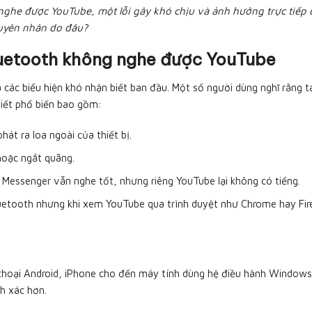
ghe được YouTube, một lỗi gây khó chịu và ảnh hưởng trực tiếp đ
guyên nhân do đâu?
 Bluetooth không nghe được YouTube
các biểu hiện khó nhận biết ban đầu. Một số người dùng nghĩ rằng ta
biết phổ biến bao gồm:
át ra loa ngoài của thiết bị.
hoặc ngắt quãng.
 Messenger vẫn nghe tốt, nhưng riêng YouTube lại không có tiếng.
luetooth nhưng khi xem YouTube qua trình duyệt như Chrome hay Fire
n thoại Android, iPhone cho đến máy tính dùng hệ điều hành Window
nh xác hơn.