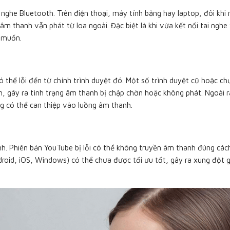
nghe Bluetooth. Trên điện thoại, máy tính bảng hay laptop, đôi khi
 thanh vẫn phát từ loa ngoài. Đặc biệt là khi vừa kết nối tai nghe
 muốn.
 thể lỗi đến từ chính trình duyệt đó. Một số trình duyệt cũ hoặc c
 gây ra tình trạng âm thanh bị chập chờn hoặc không phát. Ngoài ra
g có thể can thiệp vào luồng âm thanh.
h. Phiên bản YouTube bị lỗi có thể không truyền âm thanh đúng cách
roid, iOS, Windows) có thể chưa được tối ưu tốt, gây ra xung đột 