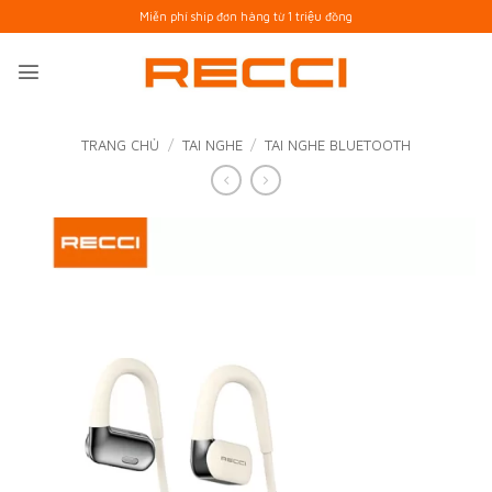
Bỏ
Miễn phí ship đơn hàng từ 1 triệu đồng
qua
nội
dung
TRANG CHỦ
/
TAI NGHE
/
TAI NGHE BLUETOOTH