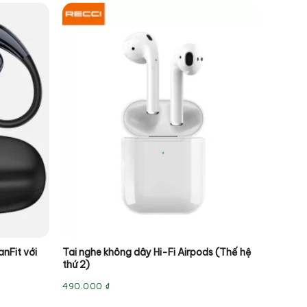
anFit với
Tai nghe không dây Hi-Fi Airpods (Thế hệ
thứ 2)
490.000
₫