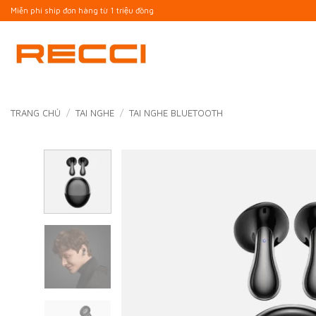
Bỏ
Miễn phí ship đơn hàng từ 1 triệu đồng
qua
nội
dung
TRANG CHỦ
/
TAI NGHE
/
TAI NGHE BLUETOOTH