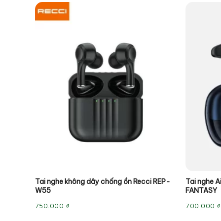
Tai nghe không dây chống ồn Recci REP-
Tai nghe A
W55
FANTASY
750.000
₫
700.000
₫