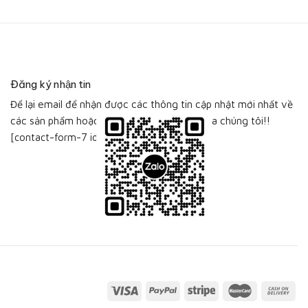
Đăng ký nhận tin
Để lại email để nhận được các thông tin cập nhật mới nhất về
các sản phẩm hoặc bộ sưu tập sản phẩm của chúng tôi!!
[contact-form-7 id="115"]
Visa
PayPal
Stripe
MasterCard
Cas
On