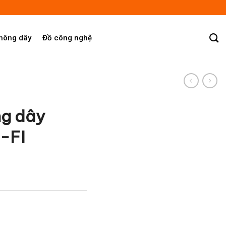
không dây
Đồ công nghệ
ng dây
I-FI