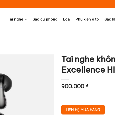
Tai nghe
Sạc dự phòng
Loa
Phụ kiện ô tô
Sạc 
Tai nghe khô
Excellence H
900.000
₫
LIÊN HỆ MUA HÀNG