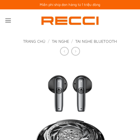
Bỏ
Miễn phí ship đơn hàng từ 1 triệu đồng
qua
nội
dung
TRANG CHỦ
/
TAI NGHE
/
TAI NGHE BLUETOOTH