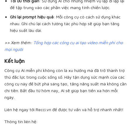
Tối ưu thời gian
: Sử dụng AI cho những nhiệm vụ lặp đi lặp lại
để tập trung vào các phần việc mang tính chiến lược.
Ghi lại prompt hiệu quả
: Mỗi công cụ có cách sử dụng khác
nhau. Ghi chú lại cách tương tác phù hợp sẽ giúp bạn tăng
hiệu suất lâu dài.
>> Xem thêm:
Tổng hợp các công cụ ai tạo video miễn phí cho
mọi người
Kết luận
Công cụ AI miễn phí không còn là xu hướng mà đã trở thành trợ
thủ đắc lực trong cuộc sống số. Hãy tận dụng sức mạnh của các
công cụ này để bứt phá sáng tạo, tăng năng suất mà không cần
chi tiền. Bắt đầu từ hôm nay, AI sẽ giúp bạn tiến xa hơn mỗi
ngày.
Liên hệ ngay tới Recci.vn để được tư vấn và hỗ trợ nhanh nhất!
Thông tin liên hệ: