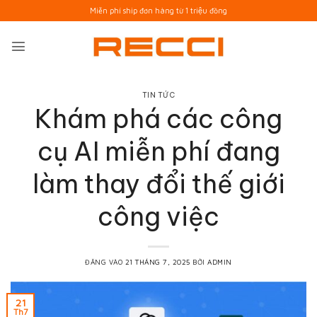
Bỏ
Miễn phí ship đơn hàng từ 1 triệu đồng
qua
nội
dung
TIN TỨC
Khám phá các công
cụ AI miễn phí đang
làm thay đổi thế giới
công việc
ĐĂNG VÀO
21 THÁNG 7, 2025
BỞI
ADMIN
21
Th7