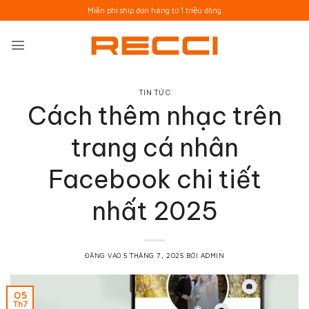
Bỏ
Miễn phí ship đơn hàng từ 1 triệu đồng
qua
nội
dung
TIN TỨC
Cách thêm nhạc trên
trang cá nhân
Facebook chi tiết
nhất 2025
ĐĂNG VÀO
5 THÁNG 7, 2025
BỞI
ADMIN
05
Th7